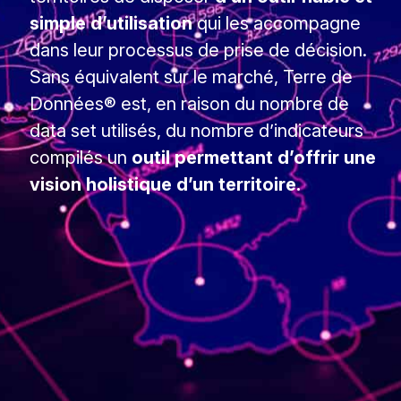
simple d’utilisation
qui les accompagne
dans leur processus de prise de décision.
Sans équivalent sur le marché, Terre de
Données® est, en raison du nombre de
data set utilisés, du nombre d’indicateurs
compilés un
outil permettant d’offrir une
vision holistique d’un territoire.